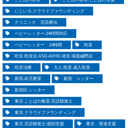
にじいろ.クラウドファウンディング
クリニック 言語療法
ベビーシッター.24時間対応
ベビーシッター 24時間
吃音
吃音.吃音症.ASD.ADHD.発音.場面緘黙症
吃音治療
大人.吃音.成人吃音
新宿.幼児教室
新宿 シッター
新宿区.シッター
東京.ことばの教室.言語聴覚士
東京.クラウドファウンディング
東京.言語聴覚士.個別支援
東京 発達支援