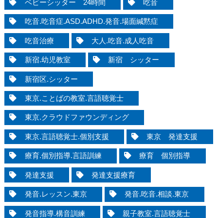
ベビーシッター 24時間
吃音
吃音.吃音症.ASD.ADHD.発音.場面緘黙症
吃音治療
大人.吃音.成人吃音
新宿.幼児教室
新宿 シッター
新宿区.シッター
東京.ことばの教室.言語聴覚士
東京.クラウドファウンディング
東京.言語聴覚士.個別支援
東京 発達支援
療育.個別指導.言語訓練
療育 個別指導
発達支援
発達支援療育
発音.レッスン.東京
発音.吃音.相談.東京
発音指導.構音訓練
親子教室.言語聴覚士