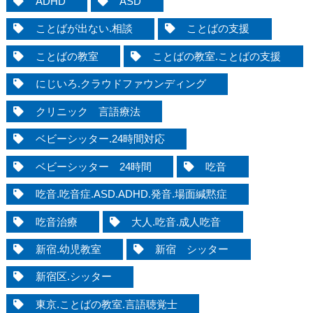
ADHD
ASD
ことばが出ない.相談
ことばの支援
ことばの教室
ことばの教室.ことばの支援
にじいろ.クラウドファウンディング
クリニック 言語療法
ベビーシッター.24時間対応
ベビーシッター 24時間
吃音
吃音.吃音症.ASD.ADHD.発音.場面緘黙症
吃音治療
大人.吃音.成人吃音
新宿.幼児教室
新宿 シッター
新宿区.シッター
東京.ことばの教室.言語聴覚士