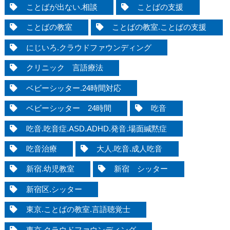
ことばが出ない.相談
ことばの支援
ことばの教室
ことばの教室.ことばの支援
にじいろ.クラウドファウンディング
クリニック 言語療法
ベビーシッター.24時間対応
ベビーシッター 24時間
吃音
吃音.吃音症.ASD.ADHD.発音.場面緘黙症
吃音治療
大人.吃音.成人吃音
新宿.幼児教室
新宿 シッター
新宿区.シッター
東京.ことばの教室.言語聴覚士
東京.クラウドファウンディング